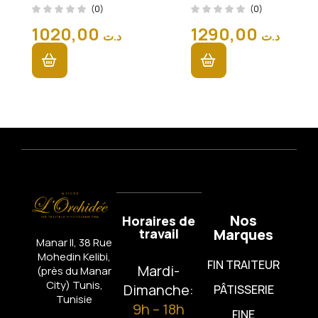
Prestige
Prestige
(0)
(0)
(630
(800
1020,00
1290,00
د.ت
د.ت
Pièces)
Pièces)
Nos
Horaires de
travail
Marques
Manar II, 38 Rue
Mohedin Kelibi,
FIN TRAITEUR
Mardi-
(près du Manar
City)
Tunis,
Dimanche:
PÂTISSERIE
Tunisie
9h – 18h
FINE