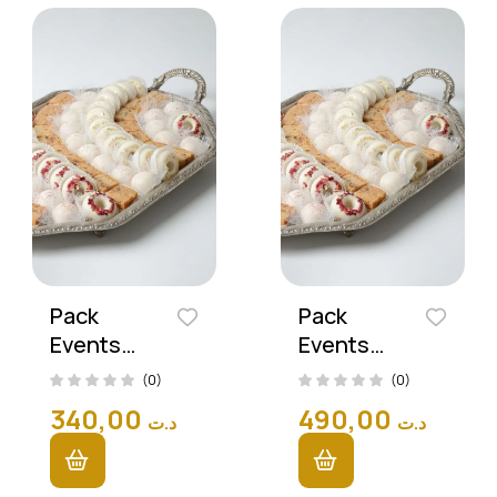
Pack
Pack
Events
Events
Prestige
Prestige
(0)
(0)
(210
(300
340,00
490,00
د.ت
د.ت
Pièces)
Pièces)