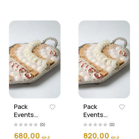
Pack
Pack
Events
Events
Prestige
Prestige
(0)
(0)
(420
(510
680,00
820,00
د.ت
د.ت
Pièces)
Pièces)