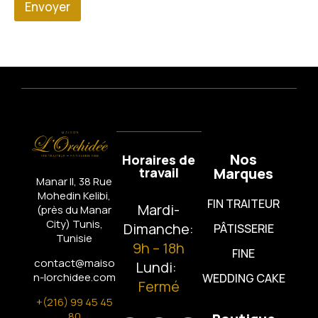
m
Envoyer
Nos
Horaires de
travail
Marques
Manar II, 38 Rue
Mohedin Kelibi,
FIN TRAITEUR
Mardi-
(près du Manar
City)
Tunis,
Dimanche:
PÂTISSERIE
Tunisie
9h – 18h
FINE
contact@maiso
Lundi:
n-lorchidee.com
WEDDING CAKE
Fermé
+(216) 99 45 45
80