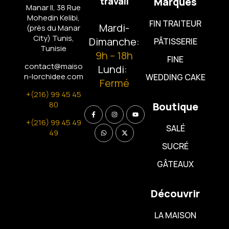
travail
Marques
Manar II, 38 Rue
Mohedin Kelibi,
FIN TRAITEUR
Mardi-
(près du Manar
City)
Tunis,
Dimanche:
PÂTISSERIE
Tunisie
9h – 18h
FINE
contact@maiso
Lundi:
n-lorchidee.com
WEDDING CAKE
Fermé
+(216) 99 45 45
80
Boutique
+(216) 99 45 49
SALÉ
49
SUCRÉ
GÂTEAUX
Découvrir
LA MAISON