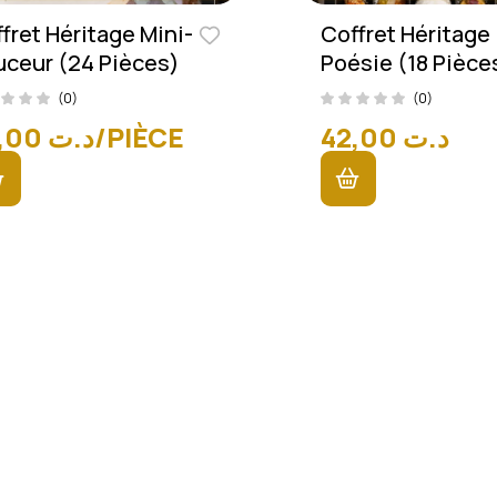
fret Héritage Mini-
Coffret Héritage
ceur (24 Pièces)
Poésie (18 Pièce
(0)
(0)
58,00
د.ت
/PIÈCE
42,00
د.ت