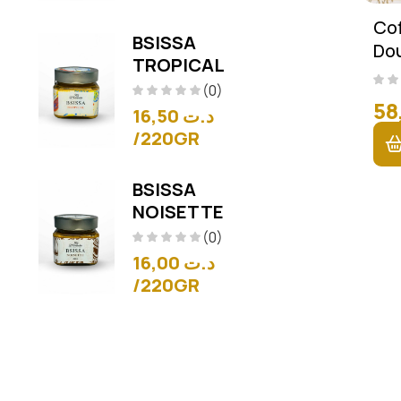
Cof
BSISSA
Dou
TROPICAL
(0)
16,50
د.ت
/220GR
BSISSA
NOISETTE
(0)
16,00
د.ت
/220GR