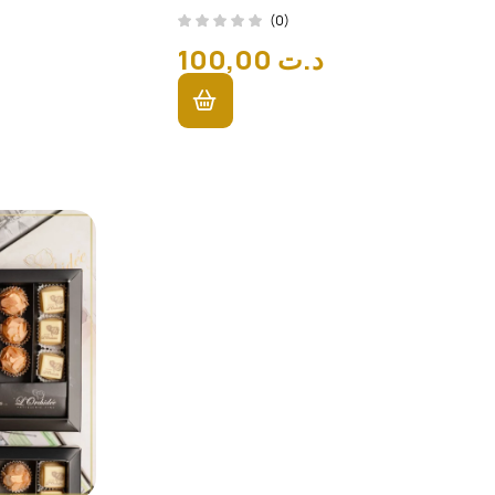
(0)
100,00
د.ت