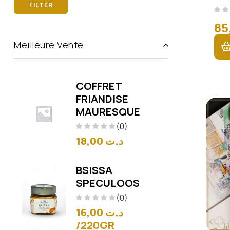
FILTER
Meilleure Vente
COFFRET
FRIANDISE
MAURESQUE
(0)
18,00
د.ت
BSISSA
SPECULOOS
(0)
16,00
د.ت
/220GR