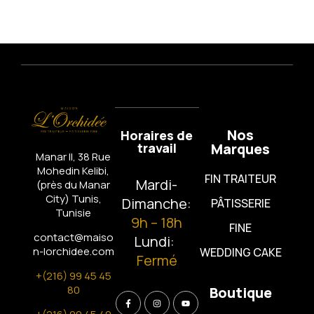
Nos
Horaires de
travail
Marques
Manar II, 38 Rue
Mohedin Kelibi,
FIN TRAITEUR
Mardi-
(près du Manar
City)
Tunis,
Dimanche:
PÂTISSERIE
Tunisie
9h – 18h
FINE
contact@maiso
Lundi:
n-lorchidee.com
WEDDING CAKE
Fermé
+(216) 99 45 45
80
Boutique