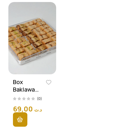
Box
Baklawa
Mixte 35
(0)
Pièces
69,00
د.ت