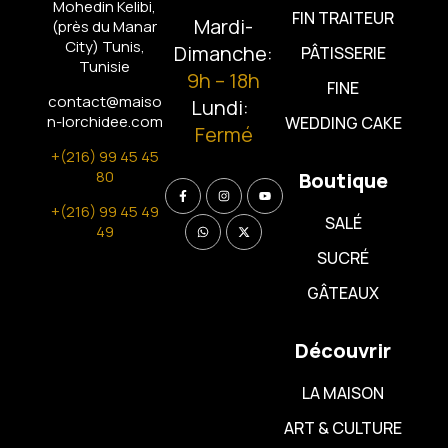
Mohedin Kelibi,
FIN TRAITEUR
Mardi-
(près du Manar
City)
Tunis,
Dimanche:
PÂTISSERIE
Tunisie
9h – 18h
FINE
contact@maiso
Lundi:
n-lorchidee.com
WEDDING CAKE
Fermé
+(216) 99 45 45
80
Boutique
+(216) 99 45 49
SALÉ
49
SUCRÉ
GÂTEAUX
Découvrir
LA MAISON
ART & CULTURE