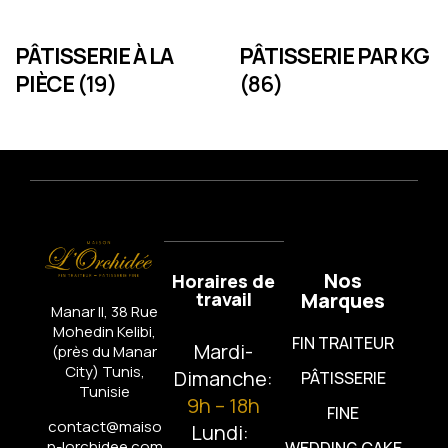
PÂTISSERIE À LA
PÂTISSERIE PAR KG
PIÈCE
(19)
(86)
Nos
Horaires de
travail
Marques
Manar II, 38 Rue
Mohedin Kelibi,
FIN TRAITEUR
Mardi-
(près du Manar
City)
Tunis,
Dimanche:
PÂTISSERIE
Tunisie
9h – 18h
FINE
contact@maiso
Lundi:
n-lorchidee.com
WEDDING CAKE