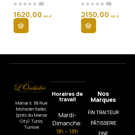
Elegance
Elegance
(0)
(0)
(600
(800
1620,00
2150,00
د.ت
د.ت
Pièces)
Pièces)
Nos
Horaires de
travail
Marques
Manar II, 38 Rue
Mohedin Kelibi,
FIN TRAITEUR
Mardi-
(près du Manar
City)
Tunis,
Dimanche:
PÂTISSERIE
Tunisie
9h – 18h
FINE