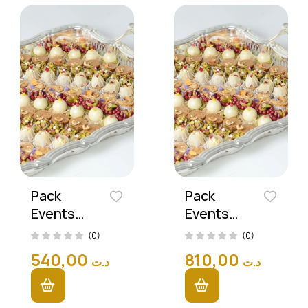
Pack
Pack
Events
Events
Elegance
Elegance
(0)
(0)
(200
(300
540,00
810,00
د.ت
د.ت
Pièces)
Pièces)