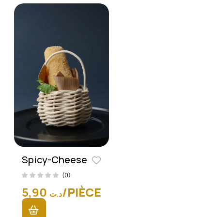
Spicy-Cheese
(0)
5,90
/PIÈCE
د.ت