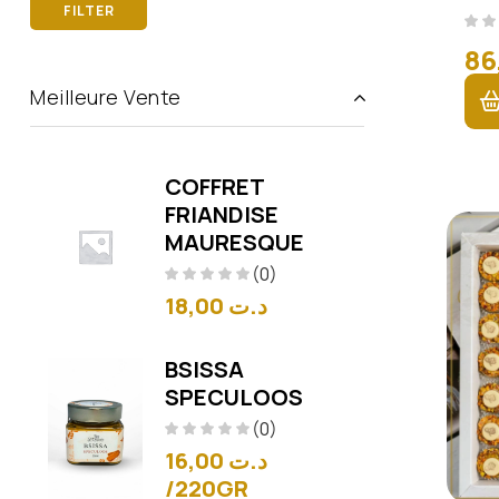
FILTER
Meilleure Vente
COFFRET
FRIANDISE
MAURESQUE
(0)
18,00
د.ت
BSISSA
SPECULOOS
(0)
16,00
د.ت
/220GR