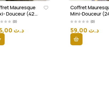
ffret Mauresque
Coffret Mauresq
i- Douceur (42
Mini-Douceur (2
èces)
Pièces)
(0)
(0)
105,00
د.ت
59,00
د.ت