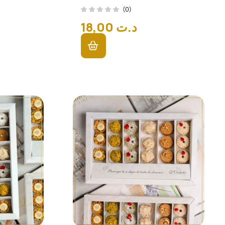
(0)
18,00
د.ت