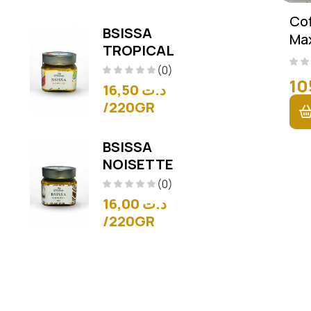
Co
BSISSA
Max
TROPICAL
Pi
(0)
16,50
د.ت
/220GR
BSISSA
NOISETTE
(0)
16,00
د.ت
/220GR