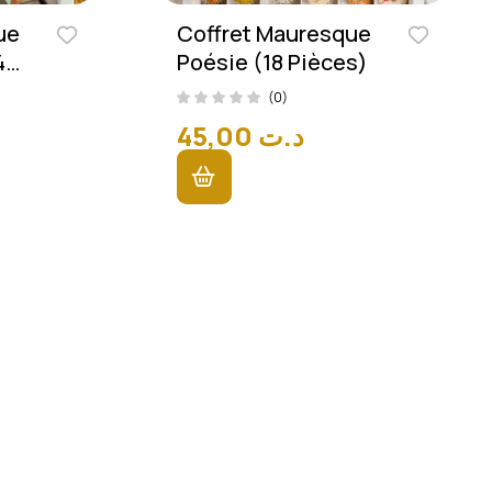
ue
Coffret Mauresque
4
Poésie (18 Pièces)
(0)
45,00
د.ت