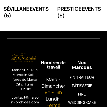
SÉVILLANE EVENTS
PRESTIGE EVENTS
(6)
(6)
Nos
Horaires de
travail
Marques
Manar II, 38 Rue
Mohedin Kelibi,
FIN TRAITEUR
Mardi-
(près du Manar
City)
Tunis,
Dimanche:
PÂTISSERIE
Tunisie
9h – 18h
FINE
contact@maiso
Lundi:
n-lorchidee.com
WEDDING CAKE
Fermé