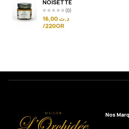
NOISETTE
(0)
16,00
د.ت
/220GR
Nos Mar