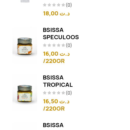
(0)
18,00
د.ت
BSISSA
SPECULOOS
(0)
16,00
د.ت
/220GR
BSISSA
TROPICAL
(0)
16,50
د.ت
/220GR
BSISSA