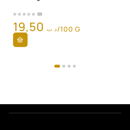
(0)
19,50
/100 G
د.ت