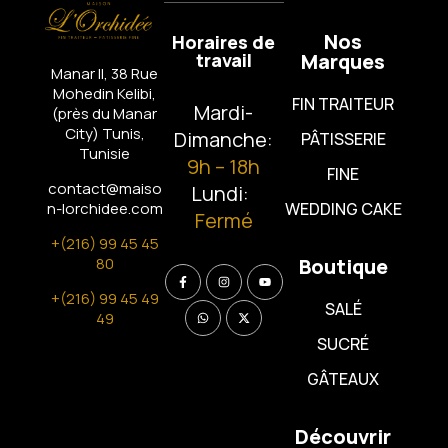
Nos
Horaires de
travail
Marques
Manar II, 38 Rue
Mohedin Kelibi,
FIN TRAITEUR
Mardi-
(près du Manar
City)
Tunis,
Dimanche:
PÂTISSERIE
Tunisie
9h – 18h
FINE
contact@maiso
Lundi:
n-lorchidee.com
WEDDING CAKE
Fermé
+(216) 99 45 45
80
Boutique
+(216) 99 45 49
SALÉ
49
SUCRÉ
GÂTEAUX
Découvrir