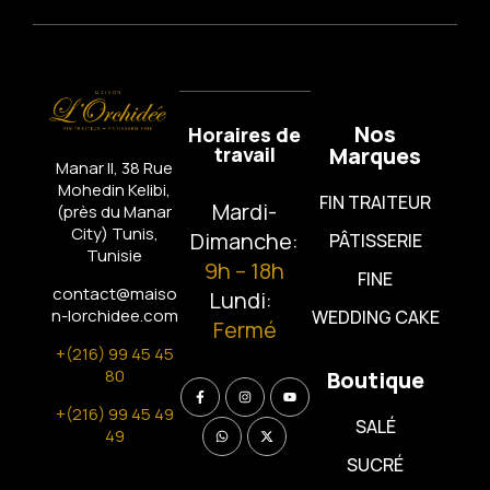
Nos
Horaires de
travail
Marques
Manar II, 38 Rue
Mohedin Kelibi,
FIN TRAITEUR
Mardi-
(près du Manar
City)
Tunis,
Dimanche:
PÂTISSERIE
Tunisie
9h – 18h
FINE
contact@maiso
Lundi:
n-lorchidee.com
WEDDING CAKE
Fermé
+(216) 99 45 45
80
Boutique
+(216) 99 45 49
SALÉ
49
SUCRÉ