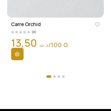
Carre Orchid
(0)
13,50
/100 G
د.ت