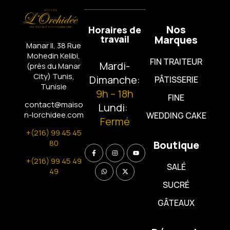
Nos
Horaires de
travail
Marques
Manar II, 38 Rue
Mohedin Kelibi,
FIN TRAITEUR
Mardi-
(près du Manar
City)
Tunis,
Dimanche:
PÂTISSERIE
Tunisie
9h – 18h
FINE
contact@maiso
Lundi:
n-lorchidee.com
WEDDING CAKE
Fermé
+(216) 99 45 45
80
Boutique
+(216) 99 45 49
SALÉ
49
SUCRÉ
GÂTEAUX