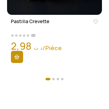
Pastilla Crevette
(0)
2,98
/Pièce
د.ت