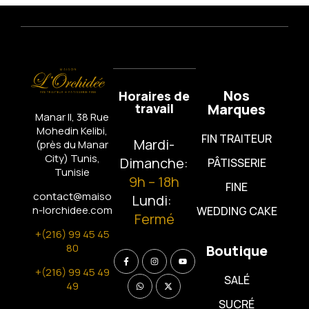
Nos
Horaires de
travail
Marques
Manar II, 38 Rue
Mohedin Kelibi,
FIN TRAITEUR
Mardi-
(près du Manar
City)
Tunis,
Dimanche:
PÂTISSERIE
Tunisie
9h – 18h
FINE
contact@maiso
Lundi:
n-lorchidee.com
WEDDING CAKE
Fermé
+(216) 99 45 45
80
Boutique
+(216) 99 45 49
SALÉ
49
SUCRÉ