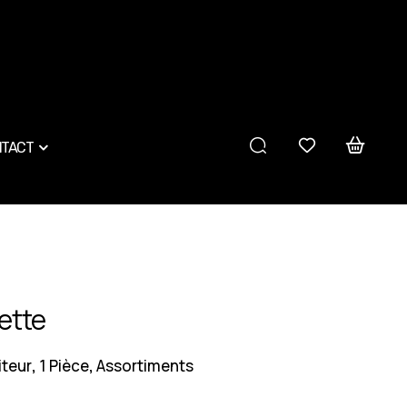
TACT
vette
iteur
1 Pièce
Assortiments
,
,