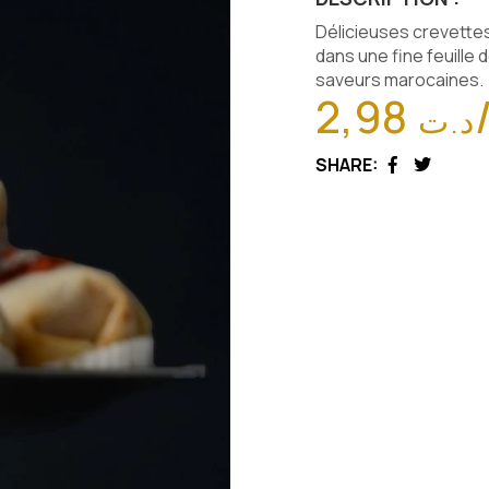
Délicieuses crevette
dans une fine feuille 
saveurs marocaines.
2,98
د.ت
SHARE:
Facebook
Twitter