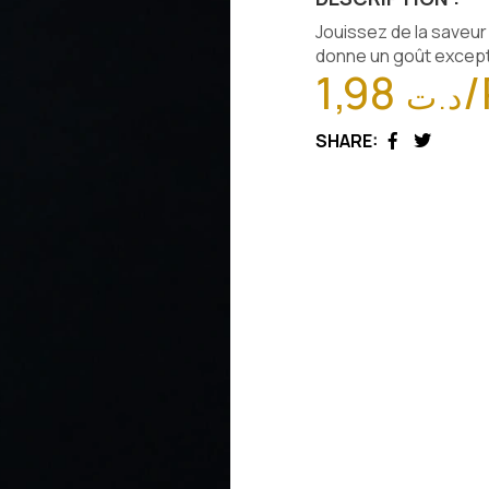
Jouissez de la saveu
donne un goût except
1,98
/
د.ت
SHARE:
Facebook
Twitter