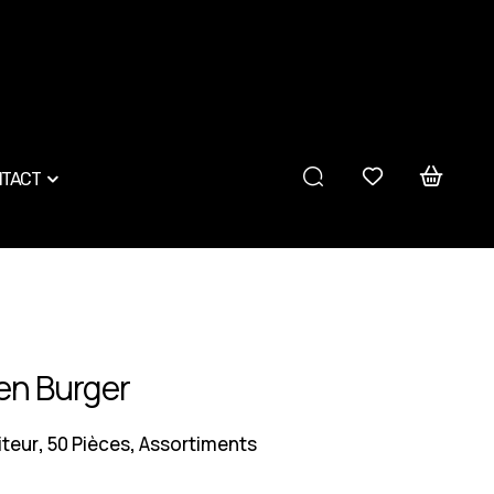
TACT
en Burger
iteur
50 Pièces
Assortiments
,
,