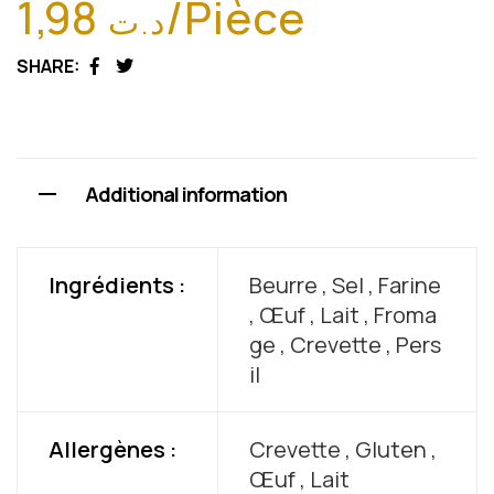
1,98
/Pièce
د.ت
SHARE:
Facebook
Twitter
Additional information
Ingrédients :
Beurre , Sel , Farine
, Œuf , Lait , Froma
ge , Crevette , Pers
il
Allergènes :
Crevette , Gluten ,
Œuf , Lait