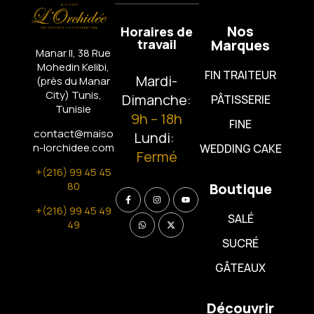
Nos
Horaires de
travail
Marques
Manar II, 38 Rue
Mohedin Kelibi,
FIN TRAITEUR
Mardi-
(près du Manar
City)
Tunis,
Dimanche:
PÂTISSERIE
Tunisie
9h – 18h
FINE
contact@maiso
Lundi:
n-lorchidee.com
WEDDING CAKE
Fermé
+(216) 99 45 45
80
Boutique
+(216) 99 45 49
SALÉ
49
SUCRÉ
GÂTEAUX
Découvrir