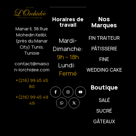
Nos
Horaires de
travail
Marques
Manar II, 38 Rue
Mohedin Kelibi,
FIN TRAITEUR
Mardi-
(près du Manar
City)
Tunis,
Dimanche:
PÂTISSERIE
Tunisie
9h – 18h
FINE
contact@maiso
Lundi:
n-lorchidee.com
WEDDING CAKE
Fermé
+(216) 99 45 45
80
Boutique
+(216) 99 45 49
SALÉ
49
SUCRÉ
GÂTEAUX