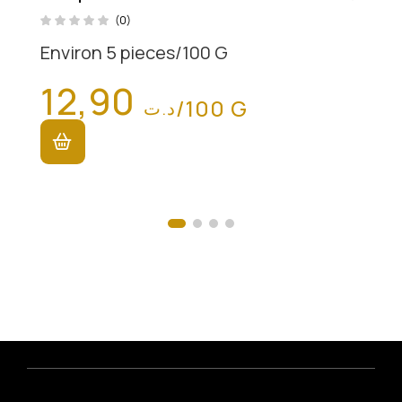
(0)
Environ 5 pieces/100 G
12,90
/100 G
د.ت