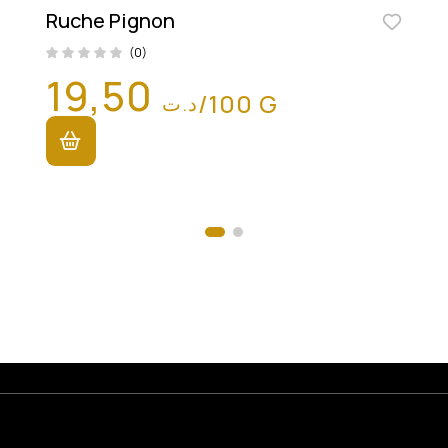
Ruche Pignon
(0)
19,50
/100 G
د.ت