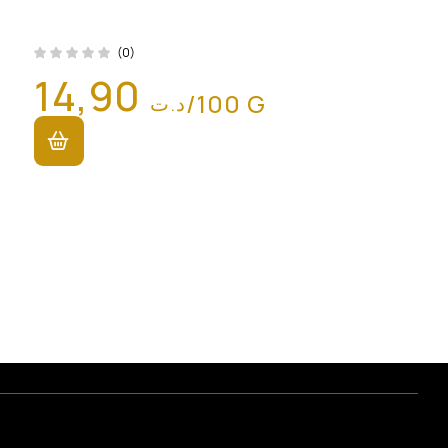
(0)
14,90
/100 G
د.ت