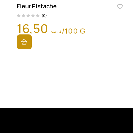
Fleur Pistache
(0)
16,50
/100 G
د.ت