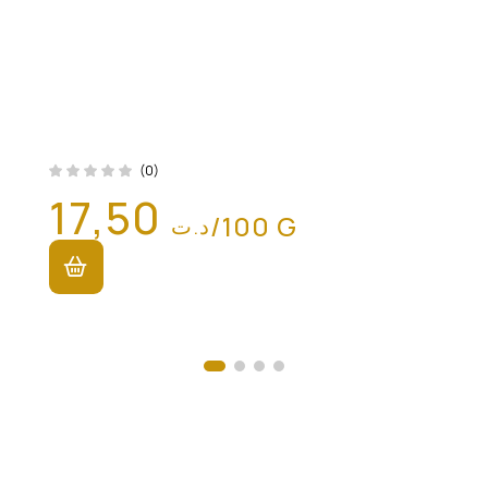
(0)
17,50
/100 G
د.ت