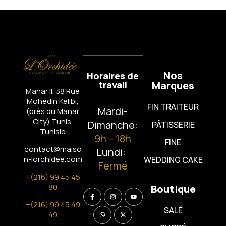
Nos
Horaires de
travail
Marques
Manar II, 38 Rue
Mohedin Kelibi,
FIN TRAITEUR
Mardi-
(près du Manar
City)
Tunis,
Dimanche:
PÂTISSERIE
Tunisie
9h – 18h
FINE
contact@maiso
Lundi:
n-lorchidee.com
WEDDING CAKE
Fermé
+(216) 99 45 45
80
Boutique
+(216) 99 45 49
SALÉ
49