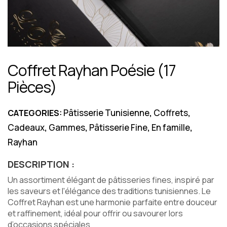
Coffret Rayhan Poésie (17
Pièces)
Pâtisserie Tunisienne
Coffrets
CATEGORIES:
,
,
Cadeaux
Gammes
Pâtisserie Fine
En famille
,
,
,
,
Rayhan
DESCRIPTION :
Un assortiment élégant de pâtisseries fines, inspiré par
les saveurs et l'élégance des traditions tunisiennes. Le
Coffret Rayhan est une harmonie parfaite entre douceur
et raffinement, idéal pour offrir ou savourer lors
d’occasions spéciales