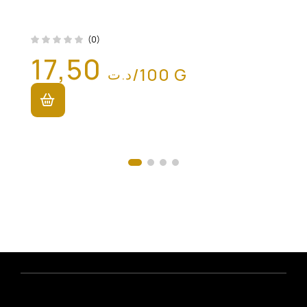
(0)
17,50
/100 G
د.ت