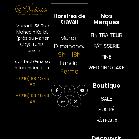
Nos
Horaires de
travail
Marques
Manar II, 38 Rue
Mohedin Kelibi,
FIN TRAITEUR
Mardi-
(près du Manar
City)
Tunis,
Dimanche:
PÂTISSERIE
Tunisie
9h – 18h
FINE
contact@maiso
Lundi:
n-lorchidee.com
WEDDING CAKE
Fermé
+(216) 99 45 45
80
Boutique
+(216) 99 45 49
SALÉ
49
SUCRÉ
GÂTEAUX
Découvrir