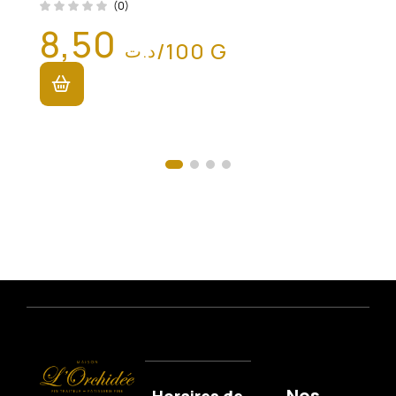
(0)
8,50
/100 G
د.ت
Nos
Horaires de