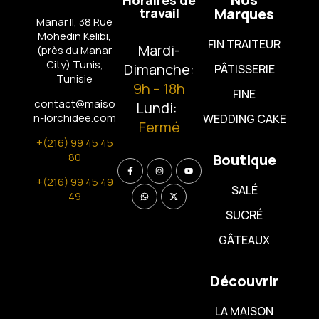
travail
Marques
Manar II, 38 Rue
Mohedin Kelibi,
FIN TRAITEUR
Mardi-
(près du Manar
City)
Tunis,
Dimanche:
PÂTISSERIE
Tunisie
9h – 18h
FINE
contact@maiso
Lundi:
n-lorchidee.com
WEDDING CAKE
Fermé
+(216) 99 45 45
80
Boutique
+(216) 99 45 49
SALÉ
49
SUCRÉ
GÂTEAUX
Découvrir
LA MAISON