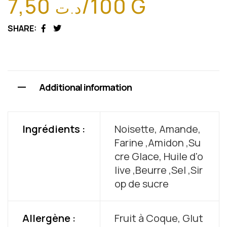
7,50
/100 G
د.ت
SHARE:
Facebook
Twitter
Additional information
Ingrédients :
Noisette, Amande,
Farine ,Amidon ,Su
cre Glace, Huile d'o
live ,Beurre ,Sel ,Sir
op de sucre
Allergène :
Fruit à Coque, Glut