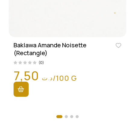
Baklawa Amande Noisette
(Rectangle)
(0)
7,50
/100 G
د.ت