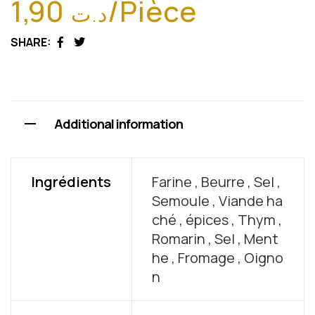
1,90
/Pièce
د.ت
SHARE:
Facebook
Twitter
Additional information
Ingrédients
Farine , Beurre , Sel ,
Semoule , Viande ha
ché , épices , Thym ,
Romarin , Sel , Ment
he , Fromage , Oigno
n