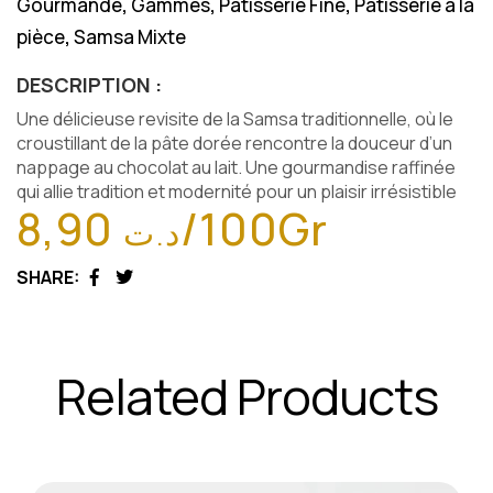
Gourmande
Gammes
Pâtisserie Fine
Pâtisserie à la
,
,
,
pièce
Samsa Mixte
,
DESCRIPTION :
Une délicieuse revisite de la Samsa traditionnelle, où le
croustillant de la pâte dorée rencontre la douceur d’un
nappage au chocolat au lait. Une gourmandise raffinée
qui allie tradition et modernité pour un plaisir irrésistible
8,90
/100Gr
د.ت
SHARE:
Facebook
Twitter
Related Products