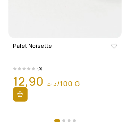
Palet Noisette
(0)
12,90
/100 G
د.ت