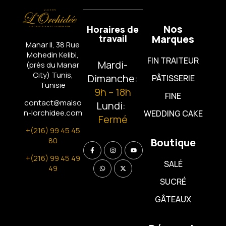
Nos
Horaires de
travail
Marques
Manar II, 38 Rue
Mohedin Kelibi,
FIN TRAITEUR
Mardi-
(près du Manar
City)
Tunis,
Dimanche:
PÂTISSERIE
Tunisie
9h – 18h
FINE
contact@maiso
Lundi:
n-lorchidee.com
WEDDING CAKE
Fermé
+(216) 99 45 45
80
Boutique
+(216) 99 45 49
SALÉ
49
SUCRÉ
GÂTEAUX