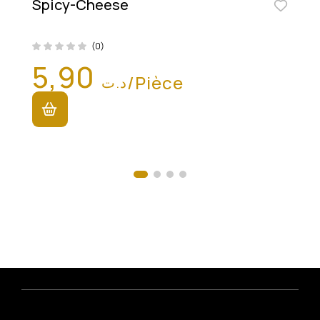
Spicy-Cheese
(0)
5,90
/Pièce
د.ت