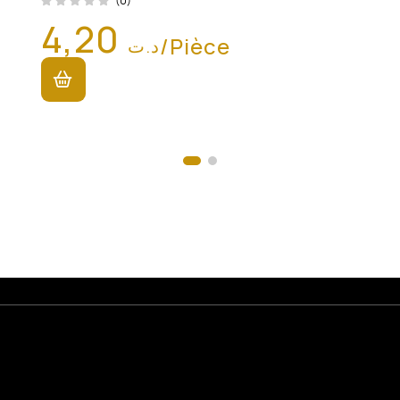
(0)
4,20
/Pièce
د.ت