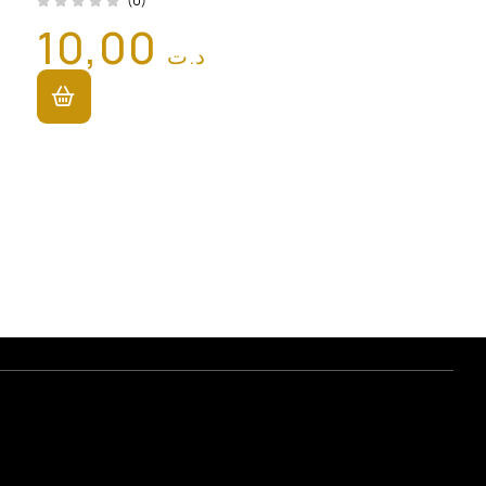
(0)
10,00
د.ت