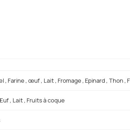
el , Farine , œuf , Lait , Fromage , Epinard , Thon ,
uf , Lait , Fruits à coque
s