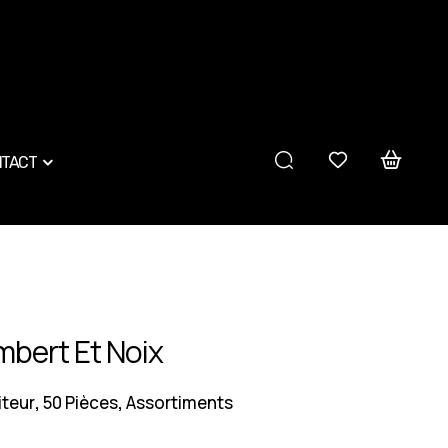
TACT
bert Et Noix
iteur
50 Pièces
Assortiments
,
,