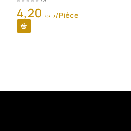
(0)
4,20
/Pièce
د.ت