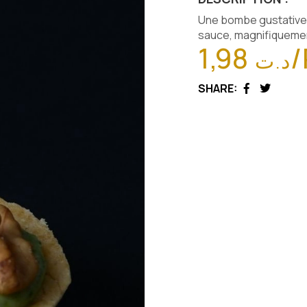
Une bombe gustative g
sauce, magnifiquemen
1,98
/
د.ت
SHARE:
Facebook
Twitter