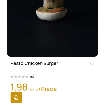
Pesto Chicken Burger
(0)
1,98
/Pièce
د.ت