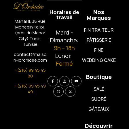
Nos
Horaires de
travail
Marques
Manar II, 38 Rue
Mohedin Kelibi,
FIN TRAITEUR
Mardi-
(près du Manar
City)
Tunis,
Dimanche:
PÂTISSERIE
Tunisie
9h – 18h
FINE
contact@maiso
Lundi:
n-lorchidee.com
WEDDING CAKE
Fermé
+(216) 99 45 45
80
Boutique
+(216) 99 45 49
SALÉ
49
SUCRÉ
GÂTEAUX
Découvrir