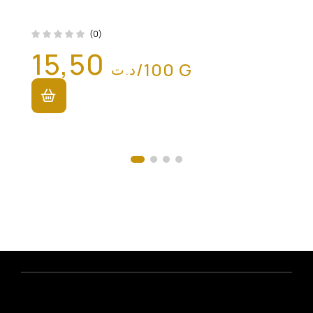
(0)
15,50
/100 G
د.ت