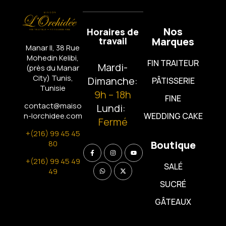
Nos
Horaires de
travail
Marques
Manar II, 38 Rue
Mohedin Kelibi,
FIN TRAITEUR
Mardi-
(près du Manar
City)
Tunis,
Dimanche:
PÂTISSERIE
Tunisie
9h – 18h
FINE
contact@maiso
Lundi:
n-lorchidee.com
WEDDING CAKE
Fermé
+(216) 99 45 45
80
Boutique
+(216) 99 45 49
SALÉ
49
SUCRÉ
GÂTEAUX