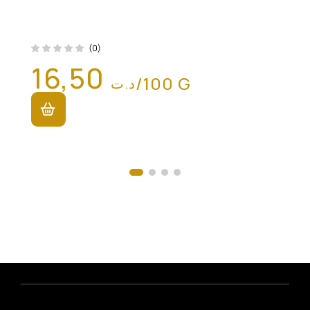
(0)
16,50
/100 G
د.ت