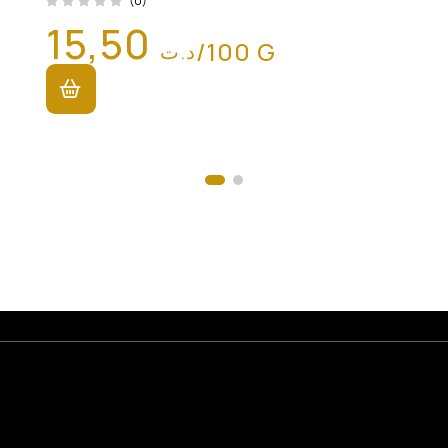
(0)
15,50
/100 G
د.ت