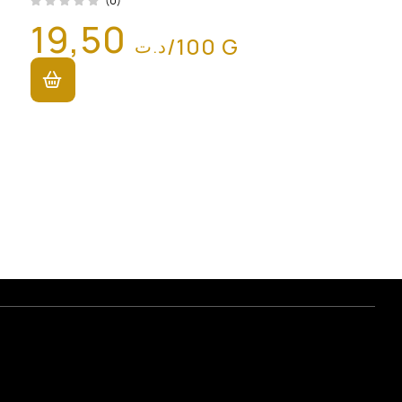
(0)
19,50
/100 G
د.ت