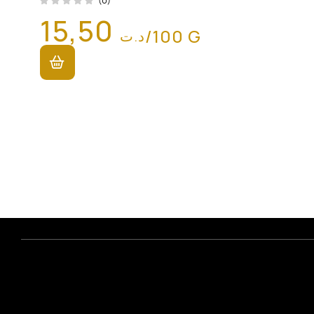
(0)
15,50
/100 G
د.ت