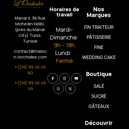
Nos
Horaires de
travail
Marques
Manar II, 38 Rue
Mohedin Kelibi,
FIN TRAITEUR
Mardi-
(près du Manar
City)
Tunis,
Dimanche:
PÂTISSERIE
Tunisie
9h – 18h
FINE
contact@maiso
Lundi:
n-lorchidee.com
WEDDING CAKE
Fermé
+(216) 99 45 45
80
Boutique
+(216) 99 45 49
SALÉ
49
SUCRÉ
GÂTEAUX
Découvrir