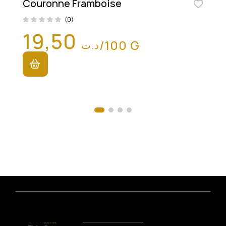
Couronne Framboise
(0)
19,50
/100 G
د.ت