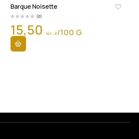
Barque Noisette
(0)
15,50
/100 G
د.ت