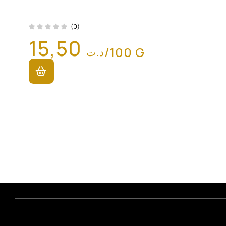
(0)
15,50
/100 G
د.ت