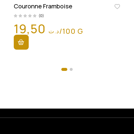
Couronne Framboise
(0)
19,50
/100 G
د.ت