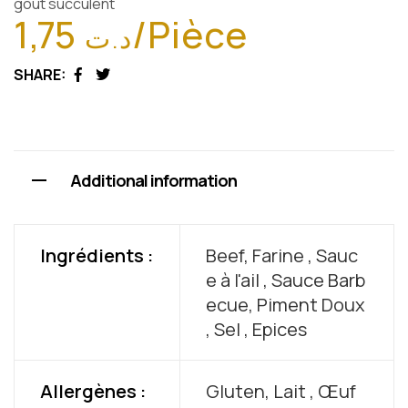
goût succulent
1,75
/Pièce
د.ت
SHARE:
Facebook
Twitter
Additional information
Ingrédients :
Beef, Farine , Sauc
e à l'ail , Sauce Barb
ecue, Piment Doux
, Sel , Epices
Allergènes :
Gluten, Lait , Œuf