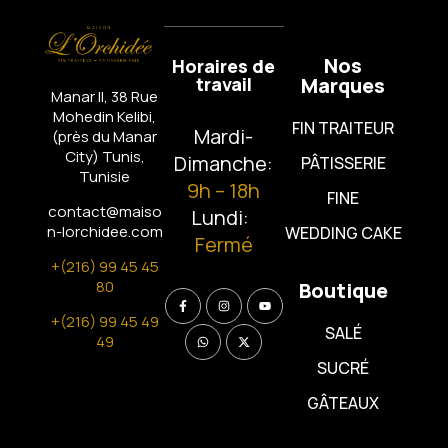
Nos
Horaires de
travail
Marques
Manar II, 38 Rue
Mohedin Kelibi,
FIN TRAITEUR
Mardi-
(près du Manar
City)
Tunis,
Dimanche:
PÂTISSERIE
Tunisie
9h – 18h
FINE
contact@maiso
Lundi:
n-lorchidee.com
WEDDING CAKE
Fermé
+(216) 99 45 45
80
Boutique
+(216) 99 45 49
SALÉ
49
SUCRÉ
GÂTEAUX