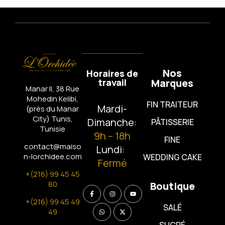
Nos
Horaires de
travail
Marques
Manar II, 38 Rue
Mohedin Kelibi,
FIN TRAITEUR
Mardi-
(près du Manar
City)
Tunis,
Dimanche:
PÂTISSERIE
Tunisie
9h – 18h
FINE
contact@maiso
Lundi:
n-lorchidee.com
WEDDING CAKE
Fermé
+(216) 99 45 45
80
Boutique
+(216) 99 45 49
SALÉ
49
SUCRÉ