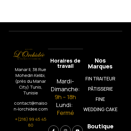
Nos
Horaires de
travail
Marques
Manar II, 38 Rue
Mohedin Kelibi,
FIN TRAITEUR
Mardi-
(près du Manar
City)
Tunis,
Dimanche:
PÂTISSERIE
Tunisie
9h – 18h
FINE
contact@maiso
Lundi:
n-lorchidee.com
WEDDING CAKE
Fermé
+(216) 99 45 45
80
Boutique