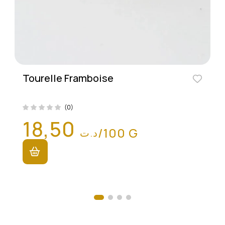
Tourelle Framboise
(0)
18,50
/100 G
د.ت