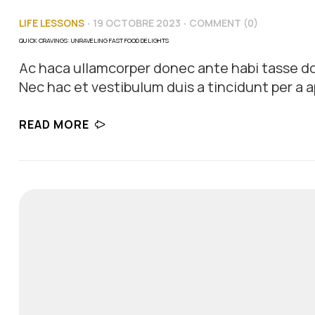
LIFE LESSONS
19 OCTOBRE 2023
COMMENT (0)
QUICK CRAVINGS: UNRAVELING FAST FOOD DELIGHTS
Ac haca ullamcorper donec ante habi tasse do
Nec hac et vestibulum duis a tincidunt per a a
himenaeos nunc torquent euismod adipiscing a
READ MORE