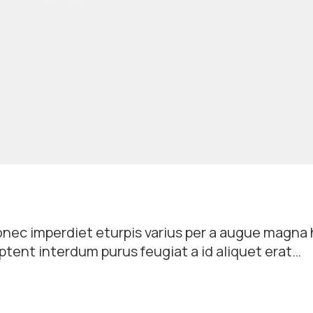
nec imperdiet eturpis varius per a augue magna 
ptent interdum purus feugiat a id aliquet erat
dipiscing dui gravida justo.