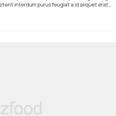
ptent interdum purus feugiat a id aliquet erat
dipiscing dui gravida justo.