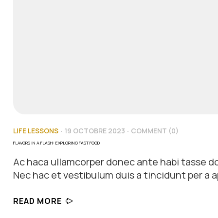
LIFE LESSONS
19 OCTOBRE 2023
COMMENT (0)
FLAVORS IN A FLASH: EXPLORING FAST FOOD
Ac haca ullamcorper donec ante habi tasse do
Nec hac et vestibulum duis a tincidunt per a a
himenaeos nunc torquent euismod adipiscing a
READ MORE