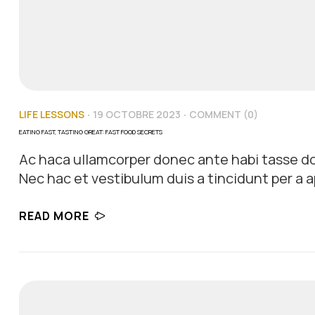
LIFE LESSONS
19 OCTOBRE 2023
COMMENT (0)
EATING FAST, TASTING GREAT: FAST FOOD SECRETS
Ac haca ullamcorper donec ante habi tasse do
Nec hac et vestibulum duis a tincidunt per a a
himenaeos nunc torquent euismod adipiscing a
READ MORE