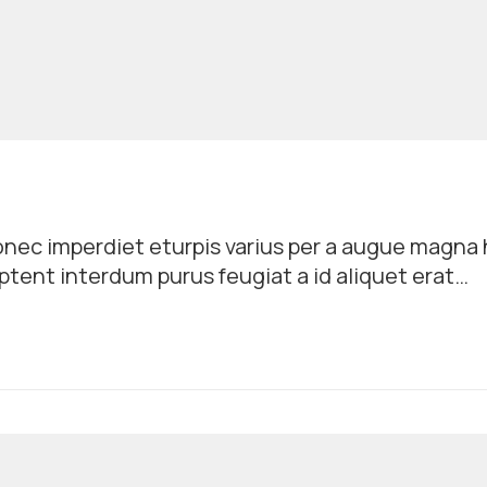
nec imperdiet eturpis varius per a augue magna 
ptent interdum purus feugiat a id aliquet erat
dipiscing dui gravida justo.