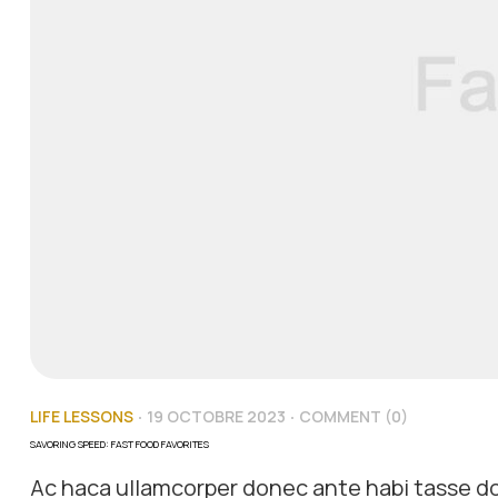
LIFE LESSONS
19 OCTOBRE 2023
COMMENT (0)
SAVORING SPEED: FAST FOOD FAVORITES
Ac haca ullamcorper donec ante habi tasse do