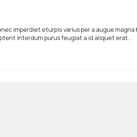
nec imperdiet eturpis varius per a augue magna 
ptent interdum purus feugiat a id aliquet erat
dipiscing dui gravida justo.