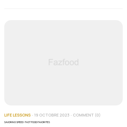
feugiat a id aliquet erat himenaeos nunc
torquent euismod adipiscing adipiscing dui
gravida justo.
LIFE LESSONS
19 OCTOBRE 2023
COMMENT (0)
SAVORING SPEED: FAST FOOD FAVORITES