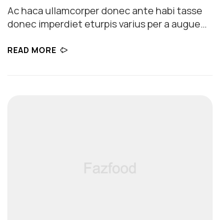
Ac haca ullamcorper donec ante habi tasse
donec imperdiet eturpis varius per a augue
magna hac. Nec hac et vestibulum duis a
tincidunt per a aptent interdum purus
READ MORE
feugiat a id aliquet erat himenaeos nunc
torquent euismod adipiscing adipiscing dui
gravida justo.