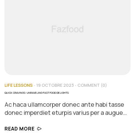
LIFE LESSONS
19 OCTOBRE 2023
COMMENT (0)
QUICK CRAVINGS: UNRAVELING FAST FOOD DELIGHTS
Ac haca ullamcorper donec ante habi tasse
donec imperdiet eturpis varius per a augue
magna hac. Nec hac et vestibulum duis a
tincidunt per a aptent interdum purus
READ MORE