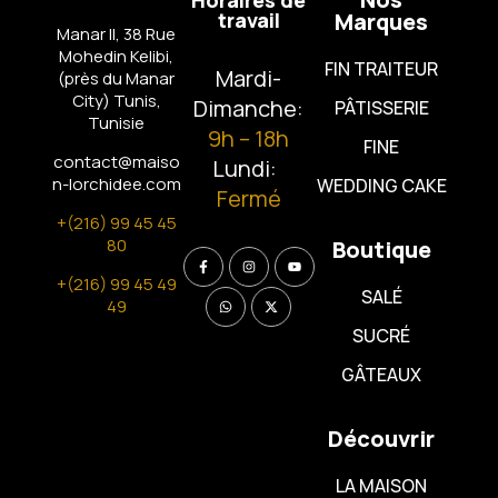
travail
Marques
Manar II, 38 Rue
Mohedin Kelibi,
FIN TRAITEUR
Mardi-
(près du Manar
City)
Tunis,
Dimanche:
PÂTISSERIE
Tunisie
9h – 18h
FINE
contact@maiso
Lundi:
n-lorchidee.com
WEDDING CAKE
Fermé
+(216) 99 45 45
80
Boutique
+(216) 99 45 49
SALÉ
49
SUCRÉ
GÂTEAUX
Découvrir
LA MAISON