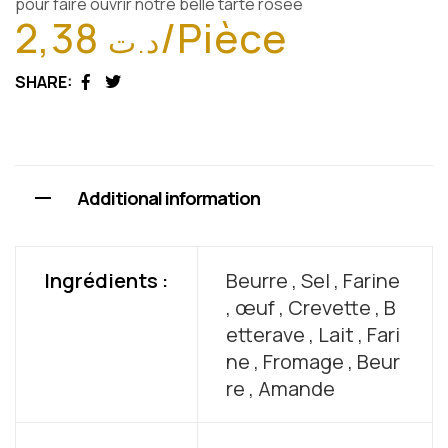
pour faire ouvrir notre belle tarte rosée
2,38
/Pièce
د.ت
SHARE:
Facebook
Twitter
Additional information
Ingrédients :
Beurre , Sel , Farine
, œuf , Crevette , B
etterave , Lait , Fari
ne , Fromage , Beur
re , Amande