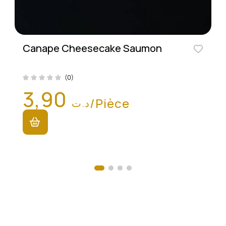
Canape Cheesecake Saumon
(0)
3,90
/Pièce
د.ت