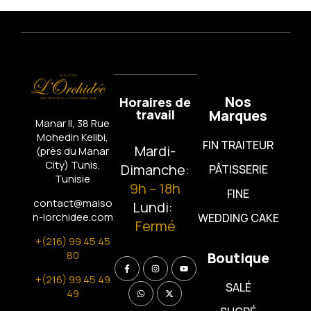
Nos
Horaires de
travail
Marques
Manar II, 38 Rue
Mohedin Kelibi,
FIN TRAITEUR
Mardi-
(près du Manar
City)
Tunis,
Dimanche:
PÂTISSERIE
Tunisie
9h – 18h
FINE
contact@maiso
Lundi:
n-lorchidee.com
WEDDING CAKE
Fermé
+(216) 99 45 45
80
Boutique
+(216) 99 45 49
SALÉ
49