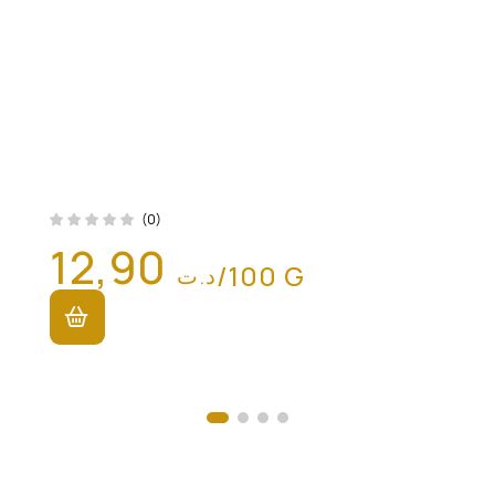
(0)
12,90
/100 G
د.ت