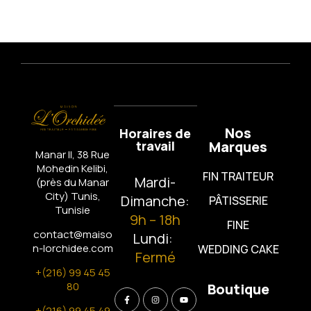
Nos
Horaires de
travail
Marques
Manar II, 38 Rue
Mohedin Kelibi,
FIN TRAITEUR
Mardi-
(près du Manar
City)
Tunis,
Dimanche:
PÂTISSERIE
Tunisie
9h – 18h
FINE
contact@maiso
Lundi:
n-lorchidee.com
WEDDING CAKE
Fermé
+(216) 99 45 45
80
Boutique
+(216) 99 45 49