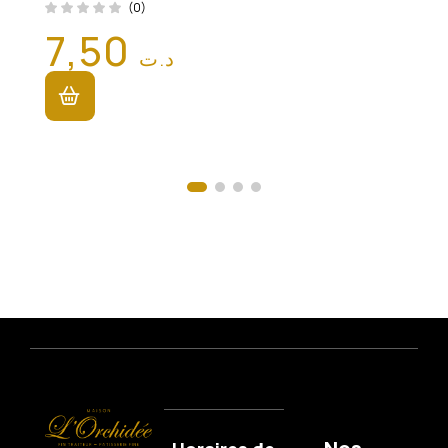
(0)
7,50
د.ت