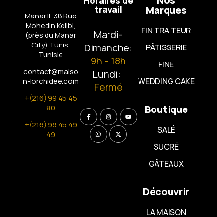
Nos
Horaires de
travail
Marques
Manar II, 38 Rue
Mohedin Kelibi,
FIN TRAITEUR
Mardi-
(près du Manar
City)
Tunis,
Dimanche:
PÂTISSERIE
Tunisie
9h – 18h
FINE
contact@maiso
Lundi:
n-lorchidee.com
WEDDING CAKE
Fermé
+(216) 99 45 45
80
Boutique
+(216) 99 45 49
SALÉ
49
SUCRÉ
GÂTEAUX
Découvrir
LA MAISON