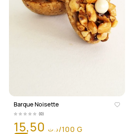
Barque Noisette
(0)
15,50
/100 G
د.ت