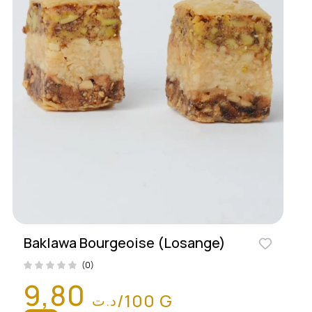
Baklawa Bourgeoise (Losange)
(0)
9,80
/100 G
د.ت