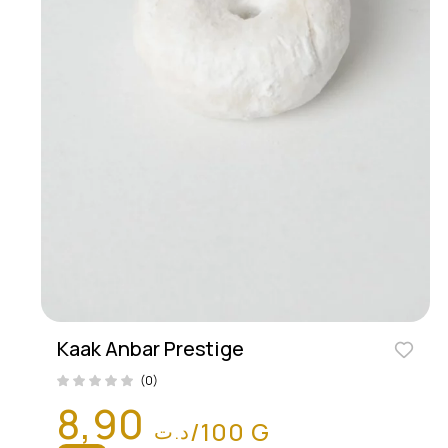
Kaak Anbar Prestige
(0)
8,90
/100 G
د.ت