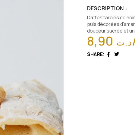
DESCRIPTION :
Dattes farcies de noi
puis décorées d'aman
douceur sucrée et une
8,90
د.ت
SHARE:
Facebook
Twitter