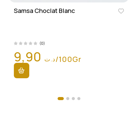
Samsa Choclat Blanc
(0)
9,90
/100Gr
د.ت