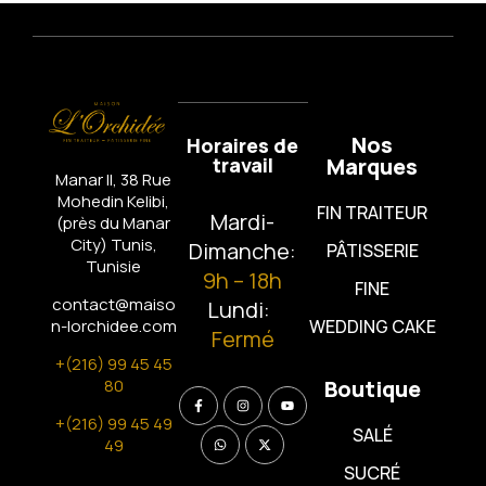
Nos
Horaires de
travail
Marques
Manar II, 38 Rue
Mohedin Kelibi,
FIN TRAITEUR
Mardi-
(près du Manar
City)
Tunis,
Dimanche:
PÂTISSERIE
Tunisie
9h – 18h
FINE
contact@maiso
Lundi:
n-lorchidee.com
WEDDING CAKE
Fermé
+(216) 99 45 45
80
Boutique
+(216) 99 45 49
SALÉ
49
SUCRÉ