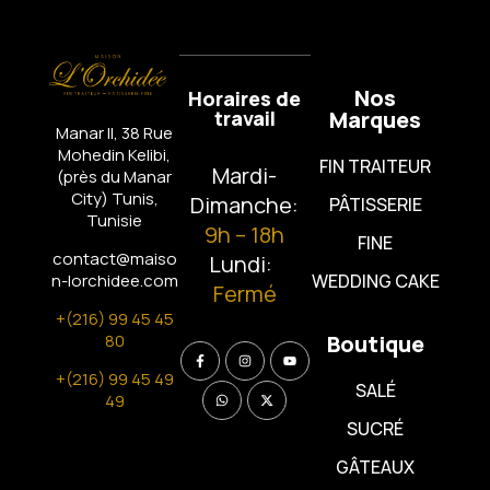
Nos
Horaires de
travail
Marques
Manar II, 38 Rue
Mohedin Kelibi,
FIN TRAITEUR
Mardi-
(près du Manar
City)
Tunis,
Dimanche:
PÂTISSERIE
Tunisie
9h – 18h
FINE
contact@maiso
Lundi:
n-lorchidee.com
WEDDING CAKE
Fermé
+(216) 99 45 45
80
Boutique
+(216) 99 45 49
SALÉ
49
SUCRÉ
GÂTEAUX