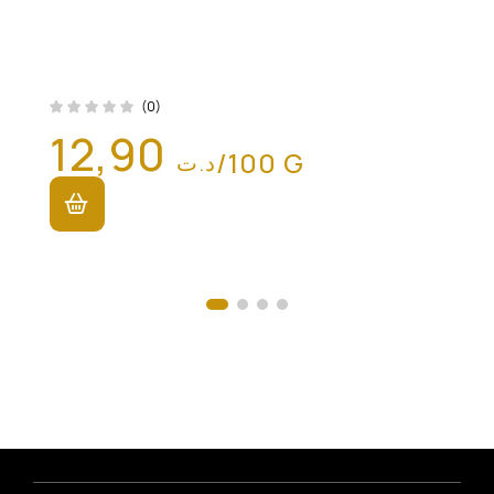
(0)
12,90
/100 G
د.ت