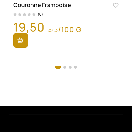
Couronne Framboise
(0)
19,50
/100 G
د.ت