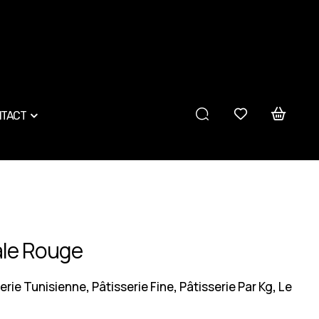
TACT
ale Rouge
erie Tunisienne
Pâtisserie Fine
Pâtisserie Par Kg
Le
,
,
,