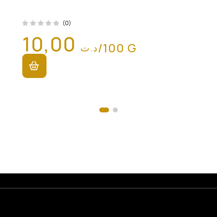
(0)
10,00
/100 G
د.ت