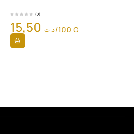
(0)
15,50
/100 G
د.ت