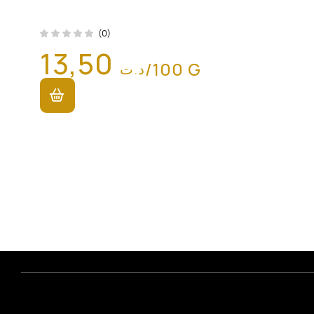
(0)
13,50
/100 G
د.ت