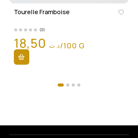
Tourelle Framboise
(0)
18,50
/100 G
د.ت