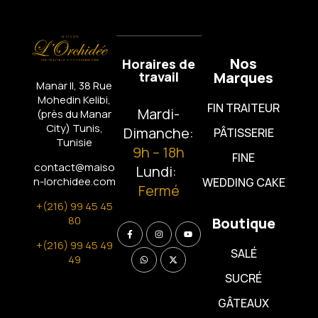
Nos
Horaires de
travail
Marques
Manar II, 38 Rue
Mohedin Kelibi,
FIN TRAITEUR
Mardi-
(près du Manar
City)
Tunis,
Dimanche:
PÂTISSERIE
Tunisie
9h – 18h
FINE
contact@maiso
Lundi:
n-lorchidee.com
WEDDING CAKE
Fermé
+(216) 99 45 45
80
Boutique
+(216) 99 45 49
SALÉ
49
SUCRÉ
GÂTEAUX