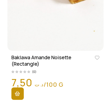
Baklawa Amande Noisette
(Rectangle)
(0)
7,50
/100 G
د.ت