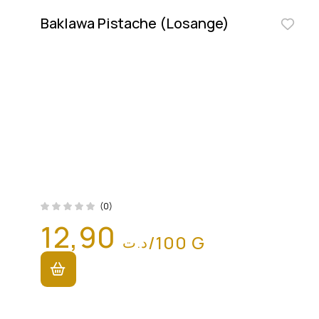
Baklawa Pistache (Losange)
(0)
12,90
/100 G
د.ت