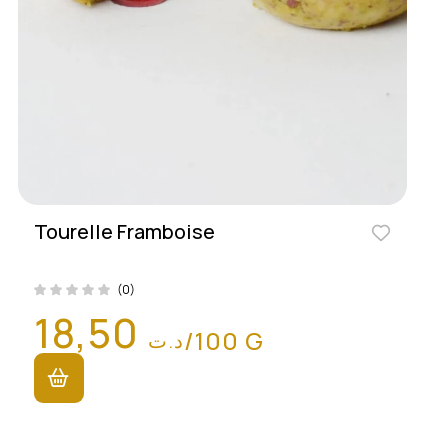
Tourelle Framboise
(0)
18,50
/100 G
د.ت